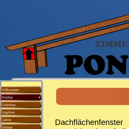
Willkommen
Holzbau
Gerüstbau
Angebote
Galerie
Dachflächenfenste
Sitemap